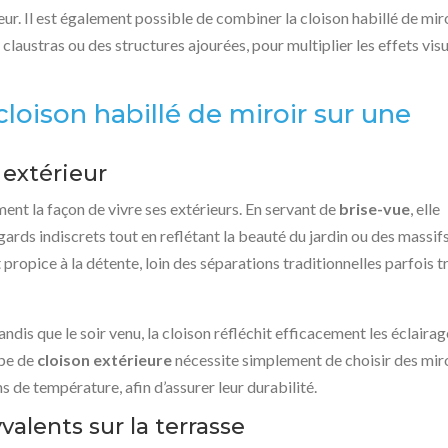
ur. Il est également possible de combiner la cloison habillé de mir
claustras ou des structures ajourées, pour multiplier les effets vis
oison habillé de miroir sur une
 extérieur
t la façon de vivre ses extérieurs. En servant de
brise-vue
, elle
egards indiscrets tout en reflétant la beauté du jardin ou des massif
 propice à la détente, loin des séparations traditionnelles parfois t
tandis que le soir venu, la cloison réfléchit efficacement les éclaira
ype de
cloison extérieure
nécessite simplement de choisir des mir
ns de température, afin d’assurer leur durabilité.
alents sur la terrasse