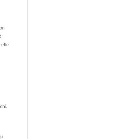
ion
t
 elle
chi.
ou