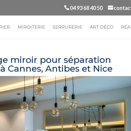
04 93 68 40 50
contac
RIER
MIROITERIE
SERRURERIE
ART DÉCO
RÉA
ge miroir pour séparation
 à Cannes, Antibes et Nice