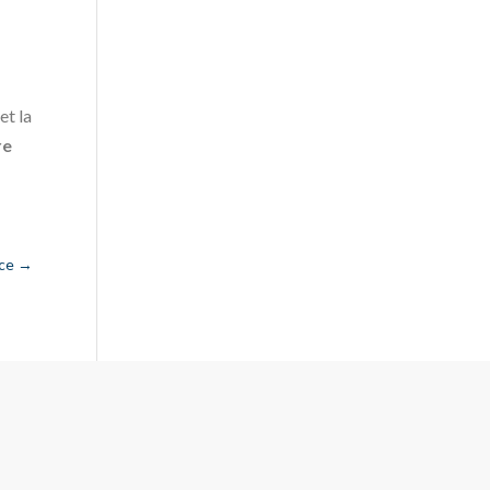
et la
re
ice
→