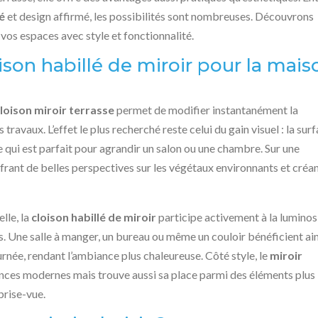
é
et design affirmé, les possibilités sont nombreuses. Découvrons
os espaces avec style et fonctionnalité.
ison habillé de miroir pour la mais
loison miroir terrasse
permet de modifier instantanément la
travaux. L’effet le plus recherché reste celui du gain visuel : la sur
e qui est parfait pour agrandir un salon ou une chambre. Sur une
ffrant de belles perspectives sur les végétaux environnants et créa
lle, la
cloison habillé de miroir
participe activement à la luminos
 Une salle à manger, un bureau ou même un couloir bénéficient ain
urnée, rendant l’ambiance plus chaleureuse. Côté style, le
miroir
nces modernes mais trouve aussi sa place parmi des éléments plus
brise-vue.