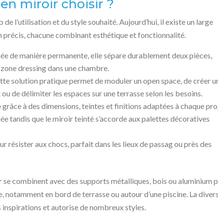
en miroir choisir ?
 l’utilisation et du style souhaité. Aujourd’hui, il existe un large
n précis, chacune combinant esthétique et fonctionnalité.
llée de manière permanente, elle sépare durablement deux pièces,
ne zone dressing dans une chambre.
ette solution pratique permet de moduler un open space, de créer u
u de délimiter les espaces sur une terrasse selon les besoins.
e grâce à des dimensions, teintes et finitions adaptées à chaque pro
ée tandis que le miroir teinté s’accorde aux palettes décoratives
r résister aux chocs, parfait dans les lieux de passag ou près des
r
se combinent avec des supports métalliques, bois ou aluminium 
e, notamment en bord de terrasse ou autour d’une piscine. La diver
s inspirations et autorise de nombreux styles.