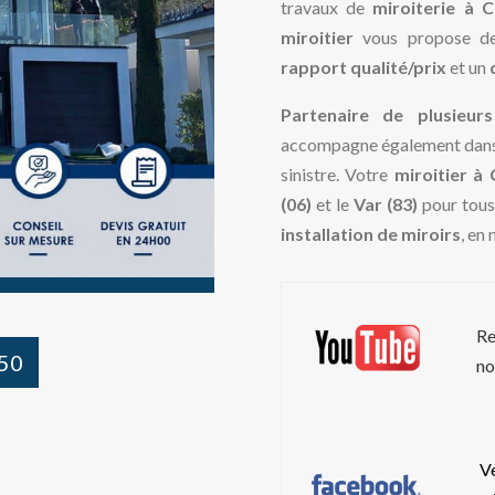
travaux de
miroiterie à 
miroitier
vous propose de
rapport qualité/prix
et un
Partenaire de plusieurs
accompagne également dans
sinistre. Votre
miroitier à
(06)
et le
Var (83)
pour tous
installation de miroirs
, en
Re
 50
no
Ve