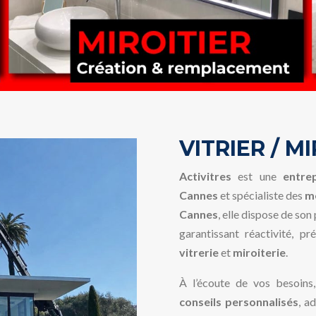
VITRIER / M
Activitres
est une
entrep
Cannes
et spécialiste des
mé
Cannes
, elle dispose de so
garantissant réactivité, p
vitrerie
et
miroiterie
.
À l’écoute de vos besoins
conseils personnalisés
, a