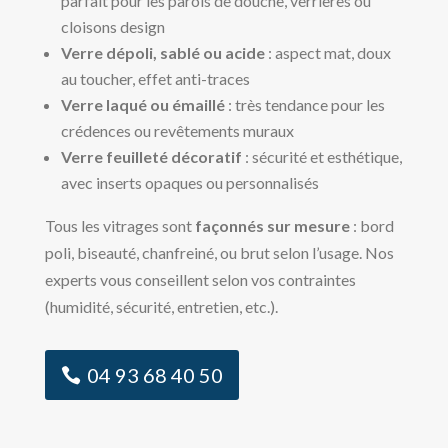
parfait pour les parois de douche, verrières ou
cloisons design
Verre dépoli, sablé ou acide
: aspect mat, doux
au toucher, effet anti-traces
Verre laqué ou émaillé
: très tendance pour les
crédences ou revêtements muraux
Verre feuilleté décoratif
: sécurité et esthétique,
avec inserts opaques ou personnalisés
Tous les vitrages sont
façonnés sur mesure
: bord
poli, biseauté, chanfreiné, ou brut selon l’usage. Nos
experts vous conseillent selon vos contraintes
(humidité, sécurité, entretien, etc.).
04 93 68 40 50