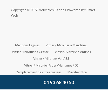
Copyright © 2026
Activitres Cannes
Powered by: Smart
Web
Mentions Légales
Vitrier / Miroitier à Mandelieu
Vitrier / Miroitier à Grasse
Vitrier / Vitrerie à Antibes
Vitrier / Miroitier Var / 83
Vitrier / Miroitier Alpes-Maritimes / 06
Remplacement de vitres cassées
Miroitier Nice
Vitrier Mouans-Sartoux
Vitrier Mougins
04 93 68 40 50
Vitrier Valbonne
Vitrier Nice
Miroitier Antibes
Vitrier Cagnes-sur-Mer
Vitrier à Biot
Miroitier Cagnes-sur-mer