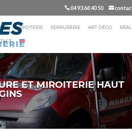
04 93 68 40 50
contac
RIER
MIROITERIE
SERRURERIE
ART DÉCO
RÉAL
TACT
URE ET MIROITERIE HAUT
GINS