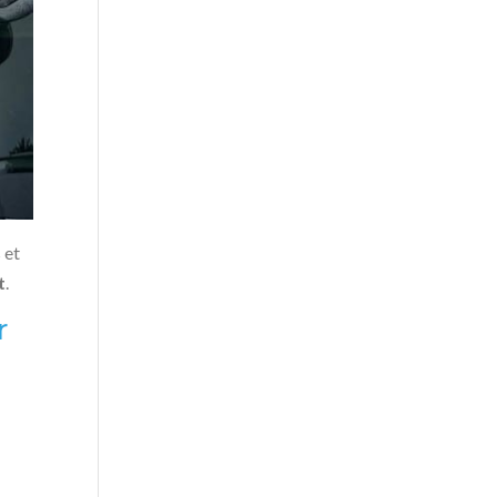
 et
t
.
r