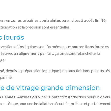
iers en
zones urbaines contraintes
ou en
sites à accès limité
,
anticipation et la précision sont essentielles.
s lourds
erventions. Nos équipes sont formées aux
manutentions lourdes
e
isée avec un
alignement parfait
, garantissant l’étanchéité, la
age.
isé
, depuis la préparation logistique jusqu’aux finitions, pour un rés
e gamme.
ue de vitrage grande dimension
à Cannes, Antibes ou Nice
? Contactez
Activitres
pour un
devis
ue étape pour une installation sécurisée, précise et parfaitement