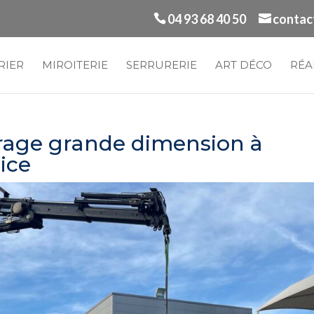
04 93 68 40 50
contac
RIER
MIROITERIE
SERRURERIE
ART DÉCO
RÉA
trage grande dimension à
ice