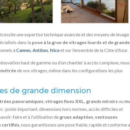
écessite une expertise technique avancée et des moyens de levage
cialisés dans la
pose à la grue de vitrages lourds et de grand
ionnels à
Cannes
,
Antibes
,
Nice
et sur l’ensemble de la Côte d’Azur.
e rénovation haut de gamme ou d’un chantier à accès complexe, nous
limétrée
de vos vitrages, même dans les configurations les plus
ges de grande dimension
itrées panoramiques
,
vitrages fixes XXL, grands miroirs
ou
m
 : poids important, dimensions hors normes, accès difficiles et
voir-faire et à l’utilisation de
grues adaptées
,
ventouses
certifiés
, nous garantissons une pose fiable, rapide et conforme 