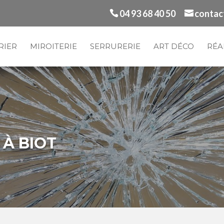
04 93 68 40 50
contac
RIER
MIROITERIE
SERRURERIE
ART DÉCO
RÉA
 À BIOT