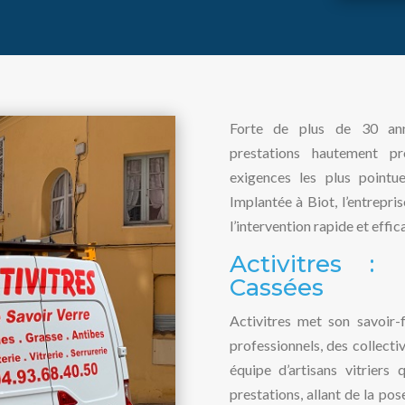
Forte de plus de 30 anné
prestations hautement pr
exigences les plus pointue
Implantée à Biot, l’entrepr
l’intervention rapide et effic
Activitres :
Cassées
Activitres met son savoir-
professionnels, des collecti
équipe d’artisans vitriers 
prestations, allant de la po