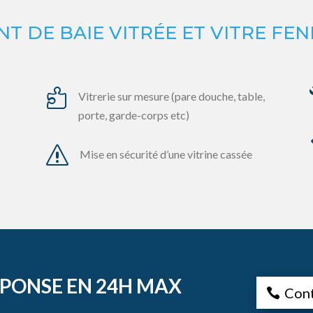
 DE BAIE VITRÉE ET VITRE FEN

Vitrerie sur mesure (pare douche, table,
porte, garde-corps etc)
s
Mise en sécurité d’une vitrine cassée
EPONSE EN 24H MAX
Con