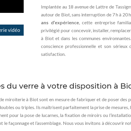
Implantée au 18 avenue de Lattre de Tassigny,
autour de Biot, sans interruption de 7 h à 20 h
ans d’expérience
, cette entreprise famil
rie vidéo
privilégié pour concevoir, installer, remplac
à Biot et dans les communes environnantes. 
conscience professionnelle et son sérieux c
satisfaction.
es du verre à votre disposition à Bi
 de miroiterie à Biot sont en mesure de fabriquer et de poser des pr
oubles ou triples. Ils maîtrisent parfaitement la prise de mesures, 
ment pour la pose de lucarnes, la fixation de miroirs ou l’installat
 le façonnage et l’assemblage. Nous vous invitons à découvrir notr