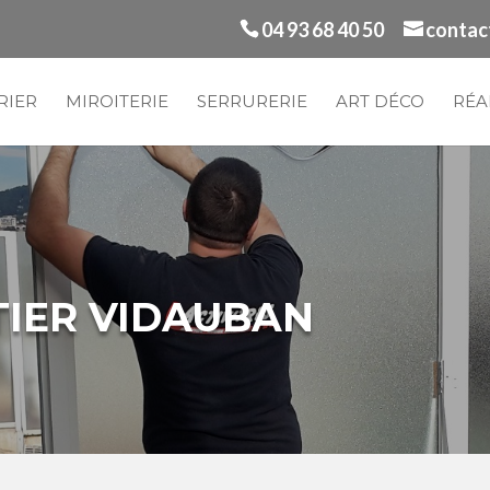
04 93 68 40 50
contac
RIER
MIROITERIE
SERRURERIE
ART DÉCO
RÉA
ITIER VIDAUBAN