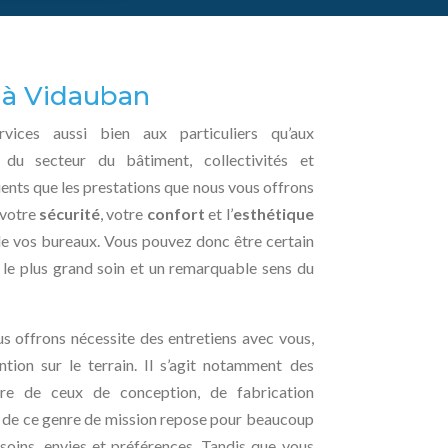
e à Vidauban
vices aussi bien aux particuliers qu’aux
 du secteur du bâtiment, collectivités et
ents que les prestations que nous vous offrons
 votre
sécurité
, votre
confort
et l’
esthétique
e vos bureaux. Vous pouvez donc être certain
 le plus grand soin et un remarquable sens du
s offrons nécessite des entretiens avec vous,
ention sur le terrain. Il s’agit notamment des
core de ceux de conception, de fabrication
te de ce genre de mission repose pour beaucoup
oins, envies et préférences. Tandis que vous