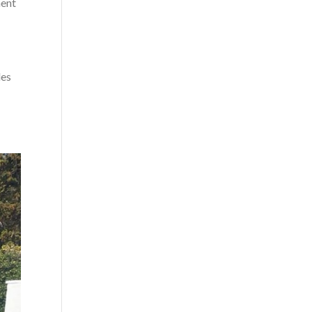
ment
des