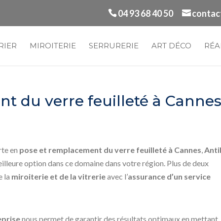
04 93 68 40 50
contac
RIER
MIROITERIE
SERRURERIE
ART DÉCO
RÉA
t du verre feuilleté à Cannes
rte en
pose et remplacement du verre feuilleté à Cannes
,
Anti
illeure option dans ce domaine dans votre région. Plus de deux
e la
miroiterie et de la vitrerie
avec l’
assurance d’un service
eprise
nous permet de garantir des résultats optimaux en mettant