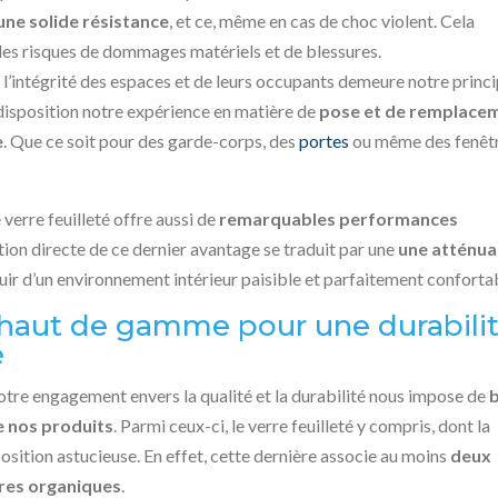
 une solide résistance
, et ce, même en cas de choc violent. Cela
des risques de dommages matériels et de blessures.
t l’intégrité des espaces et de leurs occupants demeure notre princi
 disposition notre expérience en matière de
pose et de remplace
e
. Que ce soit pour des garde-corps, des
portes
ou même des fenêtr
e verre feuilleté offre aussi de
remarquables performances
ation directe de ce dernier avantage se traduit par une
une atténua
ouir d’un environnement intérieur paisible et parfaitement conforta
 haut de gamme pour une durabili
é
otre engagement envers la qualité et la durabilité nous impose de
de nos produits
. Parmi ceux-ci, le verre feuilleté y compris, dont la
osition astucieuse. En effet, cette dernière associe au moins
deux
ires organiques
.