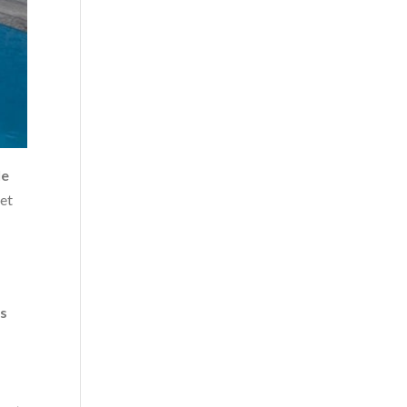
le
met
es