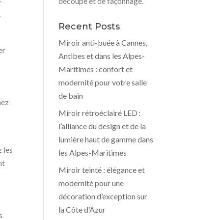
découpe et de façonnage.
r
e
Recent Posts
Miroir anti-buée à Cannes,
er
Antibes et dans les Alpes-
Maritimes : confort et
modernité pour votre salle
de bain
hez
Miroir rétroéclairé LED :
l’alliance du design et de la
lumière haut de gamme dans
 les
les Alpes-Maritimes
nt
Miroir teinté : élégance et
modernité pour une
décoration d’exception sur
la Côte d’Azur
s