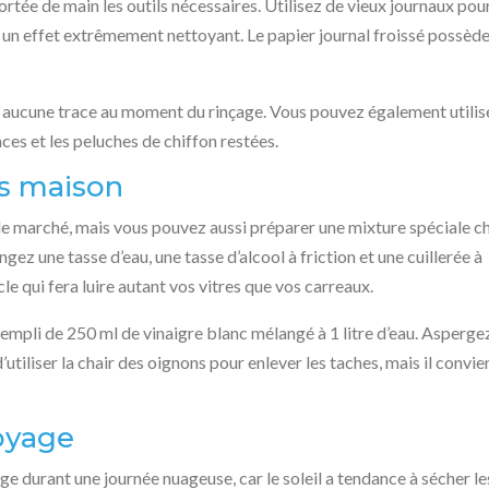
portée de main les outils nécessaires. Utilisez de vieux journaux pou
rée un effet extrêmement nettoyant. Le papier journal froissé possèd
sse aucune trace au moment du rinçage. Vous pouvez également utilis
ces et les peluches de chiffon restées.
ts maison
 le marché, mais vous pouvez aussi préparer une mixture spéciale c
ez une tasse d’eau, une tasse d’alcool à friction et une cuillerée à
le qui fera luire autant vos vitres que vos carreaux.
rempli de 250 ml de vinaigre blanc mélangé à 1 litre d’eau. Aspergez
’utiliser la chair des oignons pour enlever les taches, mais il convie
oyage
e durant une journée nuageuse, car le soleil a tendance à sécher le