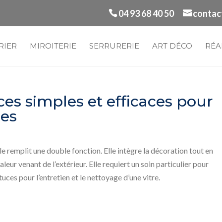
04 93 68 40 50
contac
RIER
MIROITERIE
SERRURERIE
ART DÉCO
RÉA
ces simples et efficaces pour
res
elle remplit une double fonction. Elle intègre la décoration tout en
leur venant de l’extérieur. Elle requiert un soin particulier pour
uces pour l’entretien et le nettoyage d’une vitre.