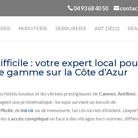
04 93 68 40 50
contac
RIER
MIROITERIE
SERRURERIE
ART DÉCO
RÉA
fficile : votre expert local pou
de gamme sur la Côte d’Azur
s hôtels luxueux et les vitrines prestigieuses de
Cannes
,
Antibes
,
agent une problématique : lorsque survient un besoin de
ficile
, de
miroir
ou de menuiserie, l’accès n’a rien d’évident. L’exper
ones à
accès compliqué
ou face à des vitrages hors-normes, diffèr