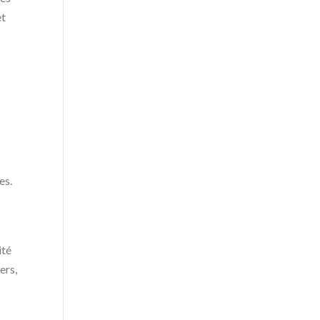
et
es.
ité
ers,