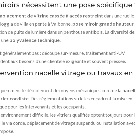
miroirs nécessitent une pose spécifique 
mplacement de vitrine cassée à accès restreint
dans une ruelle
e loggia de villa en pente à Valbonne,
pose miroir grande hauteur
ion de puits de lumière dans un penthouse antibois. La diversité de
e une
polyvalence technique
.
ffit généralement pas : découpe sur-mesure, traitement anti-UV,
ent aux besoins d’une clientèle exigeante et souvent pressée.
rvention nacelle vitrage ou travaux en
équemment le déploiement de moyens mécaniques comme la
nacel
trier cordiste
. Des réglementations strictes encadrent la mise en
que pour les intervenants et les occupants.
 environnement difficile, les vitriers qualifiés optent toujours pour 
lle via corde, déplacement de vitrage suspendu ou installation ave
’impose.