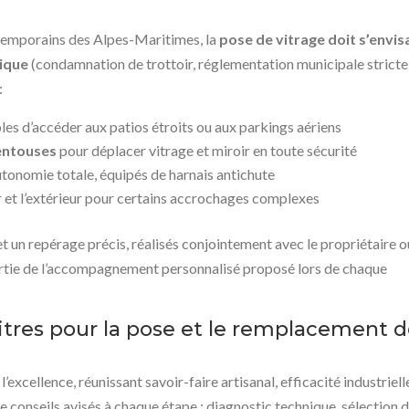
emporains des Alpes-Maritimes, la
pose de vitrage doit s’envis
sique
(condamnation de trottoir, réglementation municipale stricte
:
es d’accéder aux patios étroits ou aux parkings aériens
ventouses
pour déplacer vitrage et miroir en toute sécurité
tonomie totale, équipés de harnais antichute
r et l’extérieur pour certains accrochages complexes
 un repérage précis, réalisés conjointement avec le propriétaire o
 partie de l’accompagnement personnalisé proposé lors de chaque
itres pour la pose et le remplacement 
’excellence, réunissant savoir-faire artisanal, efficacité industriell
e conseils avisés à chaque étape : diagnostic technique, sélection 