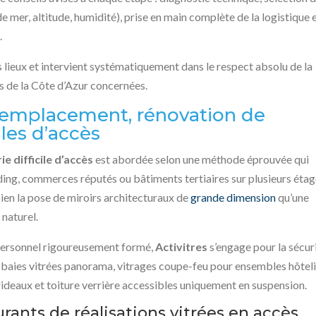
e mer, altitude, humidité), prise en main complète de la logistique 
.
s lieux et intervient systématiquement dans le respect absolu de la
es de la Côte d’Azur concernées.
, remplacement, rénovation de
iles d’accès
ie difficile d’accès
est abordée selon une méthode éprouvée qui
ding, commerces réputés ou bâtiments tertiaires sur plusieurs étag
ien la pose de miroirs architecturaux de
grande dimension
qu’une
 naturel.
personnel rigoureusement formé,
Activitres
s’engage pour la sécur
ns : baies vitrées panorama, vitrages coupe-feu pour ensembles hôteli
rideaux et toiture verrière accessibles uniquement en suspension.
rants de réalisations vitrées en accès