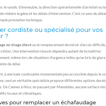
c le syndic d’immeuble, la direction opérationnelle d’un hôtel ou la
e réduire la gêne et les délais d’intervention. C’est ce sens du détai
simple prestation technique.
ier cordiste ou spécialisé pour vos
r ?
age en étage élevé
ou le remplacement de miroir d’accès difficile,
discrétion. Une intervention réussie dépendra autant de la maîtrise
ement, même lors de situations d’urgence telles qu’un bris de glace
nte de délai.
nt, à une baie coulissante monumentale peu accessible depuis le so
ieur, seul un véritable spécialiste propose différentes options durab
es. De Cannes à Nice, en passant par Mandelieu, aucune surface n’es
fis locaux et climatiques.
ives pour remplacer un échafaudage